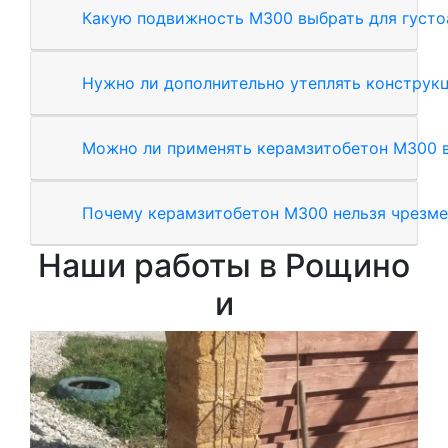
Какую подвижность М300 выбрать для густ
Нужно ли дополнительно утеплять конструк
Можно ли применять керамзитобетон М300 в
Почему керамзитобетон М300 нельзя чрезме
Наши работы в Рощино
и
З